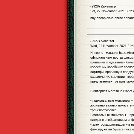
(2928) Zakemarp
Sat, 27 November 2021 06:23
buy cheap cialis online canad
(2927) bionetsof
Wed, 24 November 2021 21:4
Интернет-магазин https://bi
официальным поставщиком к
компании представлен боль
известных корейских произ
сертифицированную продукц
кардиологии, хирургии, тер
предлагаемых товаров можно
В интернет-магазине Bionet
• прикроватные мониторы –
жизненно важных показателе
транспортировке;
• фетальные мониторы – пр
плодов с отображением инф
• электрокардиографы – в 
фиксируют на бумаге показ