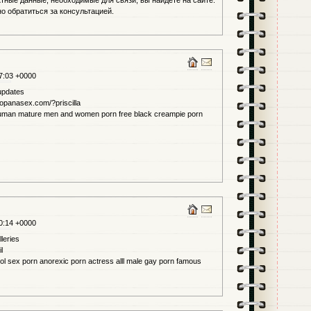
ктные данные, необходимые для связи, вы найдете на сайте.
о обратиться за консультацией.
7:03 +0000
 updates
topanasex.com/?priscilla
shuman mature men and women porn free black creampie porn
0:14 +0000
leries
l
ol sex porn anorexic porn actress alll male gay porn famous