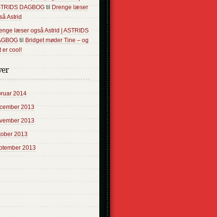
STRIDS DAGBOG
til
Drenge læser
så Astrid
enge læser også Astrid | ASTRIDS
AGBOG
til
Bridget møder Tine – og
 er cool!
ver
bruar 2014
cember 2013
vember 2013
tober 2013
ptember 2013