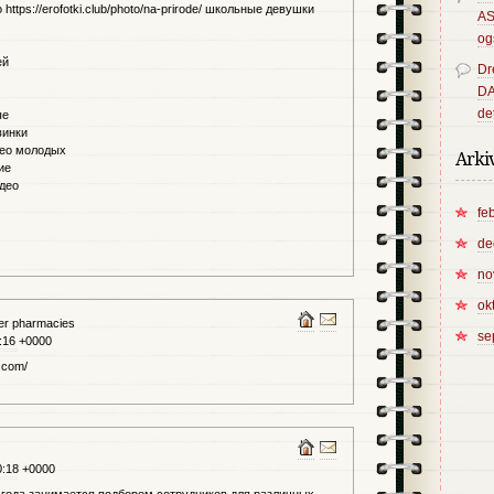
ttps://erofotki.club/photo/na-prirode/ школьные девушки
A
og
ей
Dr
D
det
ые
винки
део молодых
Arki
ие
део
fe
de
no
ok
der pharmacies
se
:16 +0000
.com/
0:18 +0000