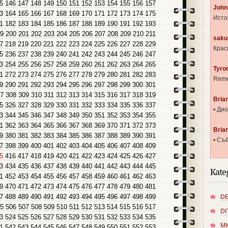
5
146
147
148
149
150
151
152
153
154
155
156
157
John
3
164
165
166
167
168
169
170
171
172
173
174
175
Исто
1
182
183
184
185
186
187
188
189
190
191
192
193
9
200
201
202
203
204
205
206
207
208
209
210
211
saku
7
218
219
220
221
222
223
224
225
226
227
228
229
Крас
5
236
237
238
239
240
241
242
243
244
245
246
247
3
254
255
256
257
258
259
260
261
262
263
264
265
Tyro
1
272
273
274
275
276
277
278
279
280
281
282
283
Reme
9
290
291
292
293
294
295
296
297
298
299
300
301
7
308
309
310
311
312
313
314
315
316
317
318
319
Bria
5
326
327
328
329
330
331
332
333
334
335
336
337
• Ди
3
344
345
346
347
348
349
350
351
352
353
354
355
1
362
363
364
365
366
367
368
369
370
371
372
373
Bria
9
380
381
382
383
384
385
386
387
388
389
390
391
• Съё
7
398
399
400
401
402
403
404
405
406
407
408
409
15
416
417
418
419
420
421
422
423
424
425
426
427
3
434
435
436
437
438
439
440
441
442
443
444
445
Kate
1
452
453
454
455
456
457
458
459
460
461
462
463
9
470
471
472
473
474
475
476
477
478
479
480
481
7
488
489
490
491
492
493
494
495
496
497
498
499
DE
5
506
507
508
509
510
511
512
513
514
515
516
517
DI
3
524
525
526
527
528
529
530
531
532
533
534
535
MI
1
542
543
544
545
546
547
548
549
550
551
552
553