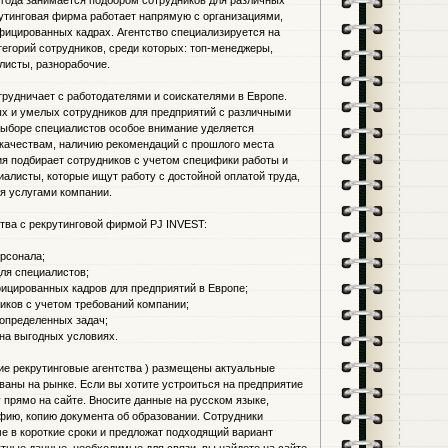
 года занимается подбором сотрудников для различных
рутинговая фирма работает напрямую с организациями,
фицированных кадрах. Агентство специализируется на
тегорий сотрудников, среди которых: топ-менеджеры,
исты, разнорабочие.
трудничает с работодателями и соискателями в Европе.
х и умелых сотрудников для предприятий с различными
выборе специалистов особое внимание уделяется
качествам, наличию рекомендаций с прошлого места
ия подбирает сотрудников с учетом специфики работы и
иалисты, которые ищут работу с достойной оплатой труда,
я услугами компании.
ва с рекрутинговой фирмой PJ INVEST:
ерсонала;
ля специалистов;
фицированных кадров для предприятий в Европе;
иков с учетом требований компании;
 определенных задач;
 на выгодных условиях.
учшие рекрутинговые агентства ) размещены актуальные
ваны на рынке. Если вы хотите устроиться на предприятие
у прямо на сайте. Вносите данные на русском языке,
фию, копию документа об образовании. Сотрудники
е в короткие сроки и предложат подходящий вариант