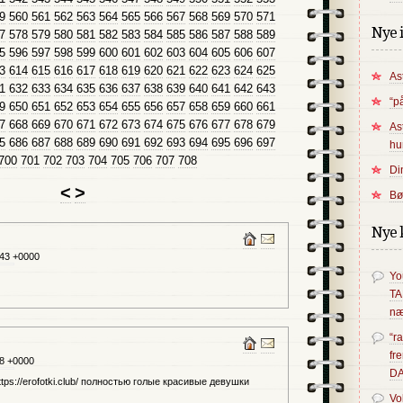
9
560
561
562
563
564
565
566
567
568
569
570
571
Nye 
7
578
579
580
581
582
583
584
585
586
587
588
589
5
596
597
598
599
600
601
602
603
604
605
606
607
3
614
615
616
617
618
619
620
621
622
623
624
625
As
1
632
633
634
635
636
637
638
639
640
641
642
643
“p
9
650
651
652
653
654
655
656
657
658
659
660
661
7
668
669
670
671
672
673
674
675
676
677
678
679
As
5
686
687
688
689
690
691
692
693
694
695
696
697
hu
700
701
702
703
704
705
706
707
708
Di
<
>
Bø
Nye 
:43 +0000
Yo
T
næ
“r
fr
08 +0000
D
ps://erofotki.club/ полностью голые красивые девушки
Vo