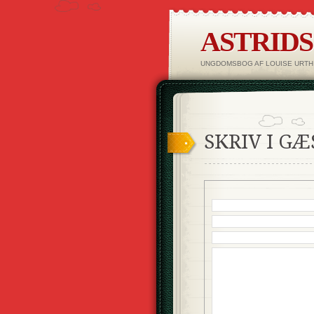
ASTRID
UNGDOMSBOG AF LOUISE URTH
SKRIV I G