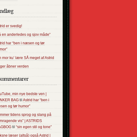
indlæg
trid er svedig!
å en anderledes og sjov måde”
trid har “ben i næsen og tør
mor”
n mor ku’ lære SÅ meget af Astrid
ger åbner verden
kommentarer
uTube, min nye bedste ven |
ANKER BAG
til
Astrid har “ben i
sen og tør humor”
ammer tidens sprog og slang på
emragende vis” | ASTRIDS
AGBOG
til
“sin egen stil og tone”
ksne læser (altså) også Astrid |