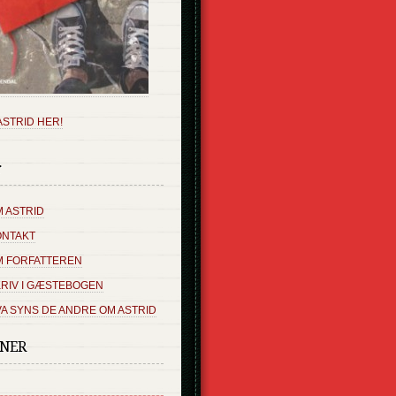
ASTRID HER!
r
 ASTRID
ONTAKT
M FORFATTEREN
RIV I GÆSTEBOGEN
A SYNS DE ANDRE OM ASTRID
SNER