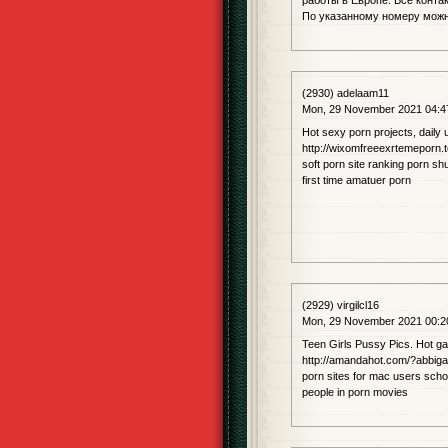
работы в Европе. Все конта
По указанному номеру можн
(2930) adelaam11
Mon, 29 November 2021 04:4
Hot sexy porn projects, daily
http://wixomfreeexrtemeporn.
soft porn site ranking porn 
first time amatuer porn
(2929) virgilcl16
Mon, 29 November 2021 00:2
Teen Girls Pussy Pics. Hot gal
http://amandahot.com/?abbigai
porn sites for mac users scho
people in porn movies