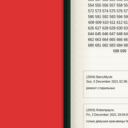
554
555
556
557
558
55
572
573
574
575
576
57
590
591
592
593
594
59
608
609
610
611
612
61
626
627
628
629
630
63
644
645
646
647
648
64
662
663
664
665
666
66
680
681
682
683
684
68
698
699
(2934) BarryMycle
Sun, 5 December 2021 02:38
ремонт стиральных
(2933) Robertpaync
Fri, 3 December 2021 19:04:
голые девушки красавицы htt