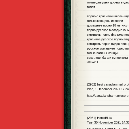
голые девушки дрочат видео h
голая
порно с красивой школьниц
голые женщины истории
домашнее порно 18 летних
порно русское молодые юн
смотреть порно фильмы но
красивое русское порно ви
смотреть порно видео спящ
русское домашнее порно ви
голые вагины женщин
секс леди бага и супер кота
d1ba2f1
(2932) best canadian mail or
Wed, 1 December 2021 17:24
http://canadianpharmacieserp
(2931) HonisBlula
Tue, 30 November 2021 14:3