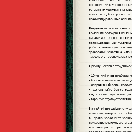
Компания PJ INVEST с 2005
предприятий в Европе. Рек
которые нуждаются в квали
поиске и подборе разных ка
квалифицированные специал
Рекрутинговое агентство со
Компания подбирает опытны
видами деятельности. При 
квалификации, личностным 
работы, мотивации. Компан
требований заказчика. Спец
также могут воспользоватьс
Преимущества сотрудничест
• 16-летний опыт подбора п
• большой выбор вакансий д
• оперативный поиск квали
• тщательный отбор сотрудн
• аутсорсинг персонала для
• гарантия трудоустройства
На сайте https://pji.ge/ (л
вакансии, которые востребо
в Европе, заполняйте заявк
прикрепив резюме, фотогра
компании рассмотрят резюм