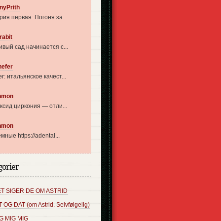
nyPrith
рия первая: Погоня за...
rabit
ивый сад начинается с...
nefer
r: итальянское качест...
nmon
оксид циркония — отли...
nmon
мные https://adental...
gorier
T SIGER DE OM ASTRID
T OG DAT (om Astrid. Selvfølgelig)
G MIG MIG