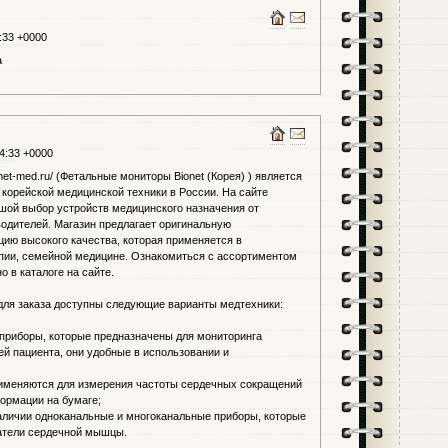
:33 +0000
a
4:33 +0000
onet-med.ru/ (Фетальные мониторы Bionet (Корея) ) является
орейской медицинской техники в России. На сайте
шой выбор устройств медицинского назначения от
водителей. Магазин предлагает оригинальную
ию высокого качества, которая применяется в
апии, семейной медицине. Ознакомиться с ассортиментом
 в каталоге на сайте.
 для заказа доступны следующие варианты медтехники:
 приборы, которые предназначены для мониторинга
й пациента, они удобные в использовании и
именяются для измерения частоты сердечных сокращений
ормации на бумаге;
наличии одноканальные и многоканальные приборы, которые
атели сердечной мышцы.