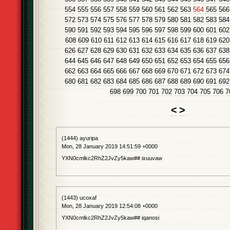
554
555
556
557
558
559
560
561
562
563
564
565
566
572
573
574
575
576
577
578
579
580
581
582
583
584
590
591
592
593
594
595
596
597
598
599
600
601
602
608
609
610
611
612
613
614
615
616
617
618
619
620
626
627
628
629
630
631
632
633
634
635
636
637
638
644
645
646
647
648
649
650
651
652
653
654
655
656
662
663
664
665
666
667
668
669
670
671
672
673
674
680
681
682
683
684
685
686
687
688
689
690
691
692
698
699
700
701
702
703
704
705
706
7
<
>
(1444) ayuripa
Mon, 28 January 2019 14:51:59 +0000
YXN0cmlkc2RhZ2JvZy5kaw## ixuuvaw
(1443) ucoxaf
Mon, 28 January 2019 12:54:08 +0000
YXN0cmlkc2RhZ2JvZy5kaw## iqanosi