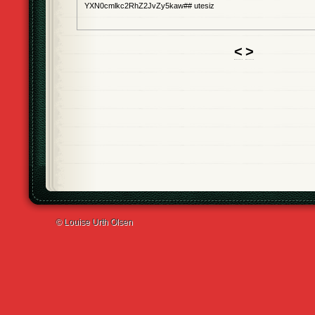
YXN0cmlkc2RhZ2JvZy5kaw## utesiz
<
>
© Louise Urth Olsen