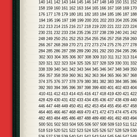
140
141
142
143
144
145
146
147
148
149
150
151
152
158
159
160
161
162
163
164
165
166
167
168
169
170
176
177
178
179
180
181
182
183
184
185
186
187
188
194
195
196
197
198
199
200
201
202
203
204
205
206
212
213
214
215
216
217
218
219
220
221
222
223
224
230
231
232
233
234
235
236
237
238
239
240
241
242
248
249
250
251
252
253
254
255
256
257
258
259
260
266
267
268
269
270
271
272
273
274
275
276
277
278
284
285
286
287
288
289
290
291
292
293
294
295
296
302
303
304
305
306
307
308
309
310
311
312
313
314
320
321
322
323
324
325
326
327
328
329
330
331
332
338
339
340
341
342
343
344
345
346
347
348
349
350
356
357
358
359
360
361
362
363
364
365
366
367
368
374
375
376
377
378
379
380
381
382
383
384
385
386
392
393
394
395
396
397
398
399
400
401
402
403
404
410
411
412
413
414
415
416
417
418
419
420
421
422
428
429
430
431
432
433
434
435
436
437
438
439
440
446
447
448
449
450
451
452
453
454
455
456
457
458
464
465
466
467
468
469
470
471
472
473
474
475
476
482
483
484
485
486
487
488
489
490
491
492
493
494
500
501
502
503
504
505
506
507
508
509
510
511
512
518
519
520
521
522
523
524
525
526
527
528
529
530
536
537
538
539
540
541
542
543
544
545
546
547
548