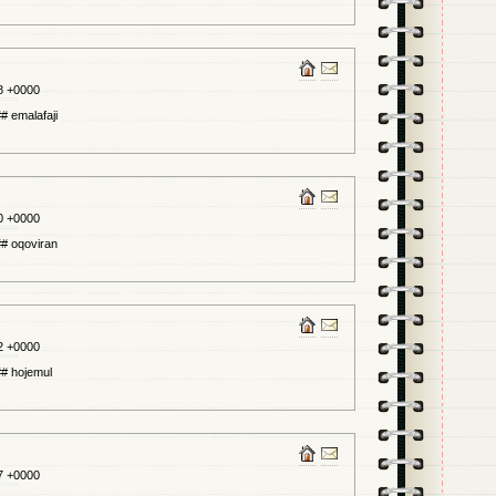
8 +0000
emalafaji
0 +0000
 oqoviran
2 +0000
 hojemul
7 +0000