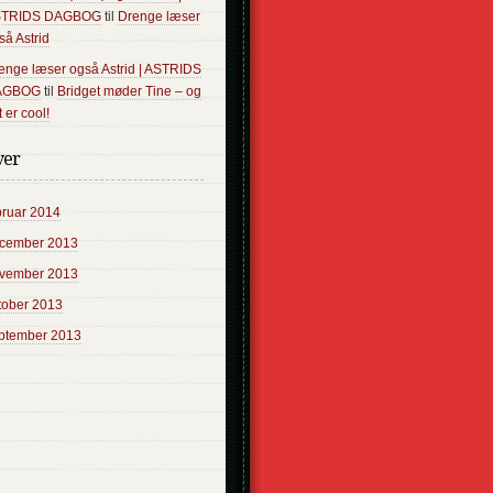
STRIDS DAGBOG
til
Drenge læser
så Astrid
enge læser også Astrid | ASTRIDS
AGBOG
til
Bridget møder Tine – og
 er cool!
ver
bruar 2014
cember 2013
vember 2013
tober 2013
ptember 2013