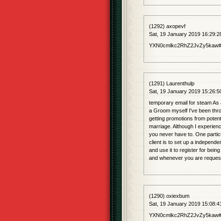
(1292) axopevf
Sat, 19 January 2019 16:29:2
YXN0cmlkc2RhZ2JvZy5kaw#
(1291) Laurenthulp
Sat, 19 January 2019 15:26:5
temporary email for steam As
a Groom myself I've been throu
getting promotions from poten
marriage. Although I experience
you never have to. One particu
client is to set up a independ
and use it to register for being
and whenever you are requestin
(1290) oxiexbum
Sat, 19 January 2019 15:08:4
YXN0cmlkc2RhZ2JvZy5kaw#