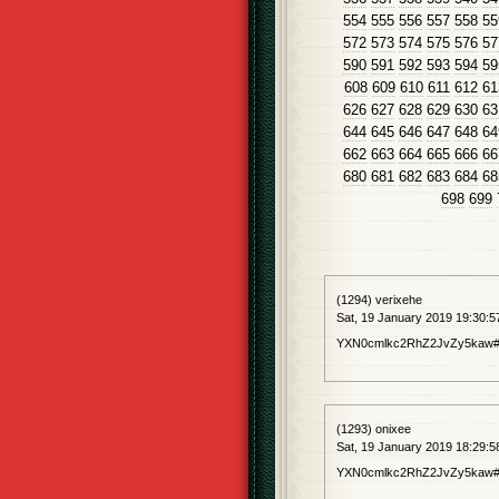
554
555
556
557
558
55
572
573
574
575
576
57
590
591
592
593
594
59
608
609
610
611
612
61
626
627
628
629
630
63
644
645
646
647
648
64
662
663
664
665
666
66
680
681
682
683
684
68
698
699
(1294) verixehe
Sat, 19 January 2019 19:30:5
YXN0cmlkc2RhZ2JvZy5kaw##
(1293) onixee
Sat, 19 January 2019 18:29:5
YXN0cmlkc2RhZ2JvZy5kaw#