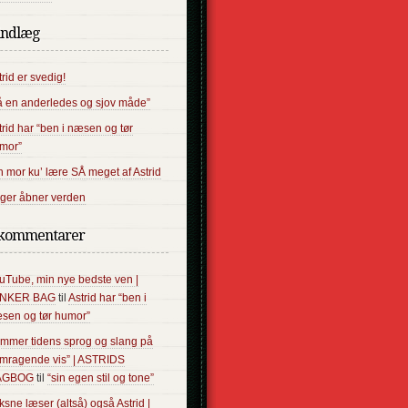
indlæg
trid er svedig!
å en anderledes og sjov måde”
trid har “ben i næsen og tør
mor”
n mor ku’ lære SÅ meget af Astrid
ger åbner verden
kommentarer
uTube, min nye bedste ven |
ANKER BAG
til
Astrid har “ben i
sen og tør humor”
ammer tidens sprog og slang på
emragende vis” | ASTRIDS
AGBOG
til
“sin egen stil og tone”
ksne læser (altså) også Astrid |