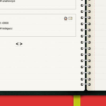
# unahovoye
8 +0000
 itobigazz
<
>