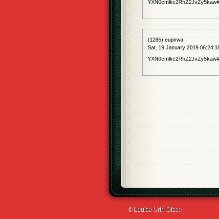
YXN0cmlkc2RhZ2JvZy5kaw#
(1285) eupirwa
Sat, 19 January 2019 06:24:1
YXN0cmlkc2RhZ2JvZy5kaw##
© Louise Urth Olsen