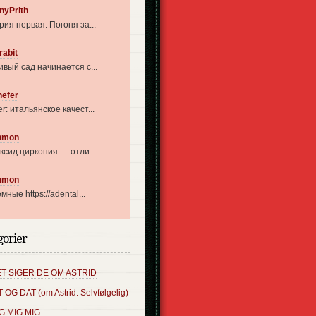
nyPrith
рия первая: Погоня за...
rabit
ивый сад начинается с...
nefer
r: итальянское качест...
nmon
оксид циркония — отли...
nmon
мные https://adental...
gorier
T SIGER DE OM ASTRID
T OG DAT (om Astrid. Selvfølgelig)
G MIG MIG