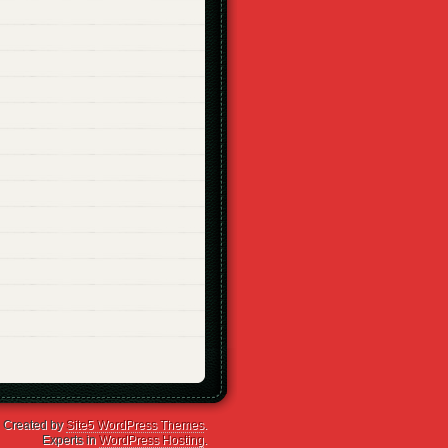
Created by
Site5 WordPress Themes
.
Experts in
WordPress Hosting
.