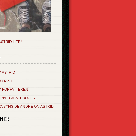
ASTRID HER!
r
 ASTRID
ONTAKT
M FORFATTEREN
RIV I GÆSTEBOGEN
A SYNS DE ANDRE OM ASTRID
SNER