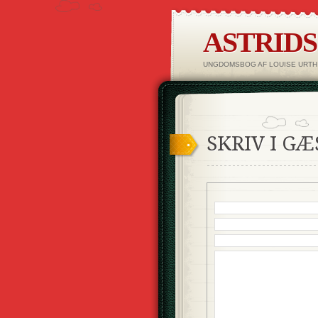
ASTRID
UNGDOMSBOG AF LOUISE URTH
SKRIV I G