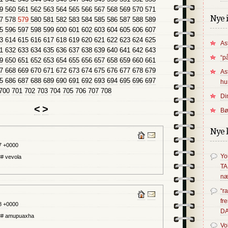
9
560
561
562
563
564
565
566
567
568
569
570
571
Nye 
7
578
579
580
581
582
583
584
585
586
587
588
589
5
596
597
598
599
600
601
602
603
604
605
606
607
3
614
615
616
617
618
619
620
621
622
623
624
625
As
1
632
633
634
635
636
637
638
639
640
641
642
643
“p
9
650
651
652
653
654
655
656
657
658
659
660
661
7
668
669
670
671
672
673
674
675
676
677
678
679
As
5
686
687
688
689
690
691
692
693
694
695
696
697
hu
700
701
702
703
704
705
706
707
708
Di
<
>
Bø
Nye 
7 +0000
Yo
 vevola
T
næ
“r
fr
8 +0000
D
# amupuaxha
Vo