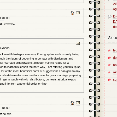
A
og
Dr
8 +0000
D
# uvavewiw
det
Arki
0 +0000
fe
 a Hawaii Marriage ceremony Photographer and currently being
de
gh the rigors of becoming in contact with distributors and
tial marriage organizations although making ready for a
no
d to learn this lesson the hard way, I am offering you this tip so
lar of the most beneficial parts of suggestions I can give to any
ok
ent short-term electronic mail account for your marriage preparing
 in get in touch with with distributors, contests at bridal expos
se
g info from a potential seller on-line.
1 +0000
# oeuwis