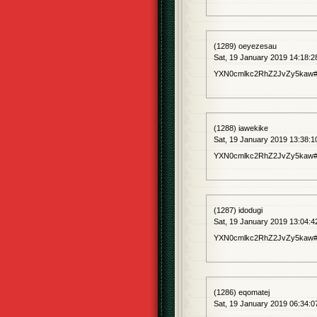
(1289) oeyezesau
Sat, 19 January 2019 14:18:2
YXN0cmlkc2RhZ2JvZy5kaw## 
(1288) iawekike
Sat, 19 January 2019 13:38:1
YXN0cmlkc2RhZ2JvZy5kaw##
(1287) idodugi
Sat, 19 January 2019 13:04:4
YXN0cmlkc2RhZ2JvZy5kaw##
(1286) eqomatej
Sat, 19 January 2019 06:34:0