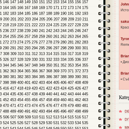
5
146
147
148
149
150
151
152
153
154
155
156
157
John
3
164
165
166
167
168
169
170
171
172
173
174
175
Исто
1
182
183
184
185
186
187
188
189
190
191
192
193
9
200
201
202
203
204
205
206
207
208
209
210
211
saku
7
218
219
220
221
222
223
224
225
226
227
228
229
Крас
5
236
237
238
239
240
241
242
243
244
245
246
247
3
254
255
256
257
258
259
260
261
262
263
264
265
Tyro
1
272
273
274
275
276
277
278
279
280
281
282
283
Reme
9
290
291
292
293
294
295
296
297
298
299
300
301
7
308
309
310
311
312
313
314
315
316
317
318
319
Bria
5
326
327
328
329
330
331
332
333
334
335
336
337
• Ди
3
344
345
346
347
348
349
350
351
352
353
354
355
1
362
363
364
365
366
367
368
369
370
371
372
373
Bria
9
380
381
382
383
384
385
386
387
388
389
390
391
• Съё
7
398
399
400
401
402
403
404
405
406
407
408
409
5
416
417
418
419
420
421
422
423
424
425
426
427
3
434
435
436
437
438
439
440
441
442
443
444
445
Kate
1
452
453
454
455
456
457
458
459
460
461
462
463
9
470
471
472
473
474
475
476
477
478
479
480
481
7
488
489
490
491
492
493
494
495
496
497
498
499
DE
5
506
507
508
509
510
511
512
513
514
515
516
517
DI
3
524
525
526
527
528
529
530
531
532
533
534
535
MI
1
542
543
544
545
546
547
548
549
550
551
552
553