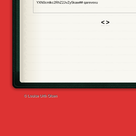
YXN0cmlkc2RhZ2JvZy5kaw## qarevexu
<
>
© Louise Urth Olsen