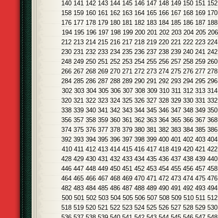
140
141
142
143
144
145
146
147
148
149
150
151
152
158
159
160
161
162
163
164
165
166
167
168
169
170
176
177
178
179
180
181
182
183
184
185
186
187
188
194
195
196
197
198
199
200
201
202
203
204
205
206
212
213
214
215
216
217
218
219
220
221
222
223
224
230
231
232
233
234
235
236
237
238
239
240
241
242
248
249
250
251
252
253
254
255
256
257
258
259
260
266
267
268
269
270
271
272
273
274
275
276
277
278
284
285
286
287
288
289
290
291
292
293
294
295
296
302
303
304
305
306
307
308
309
310
311
312
313
314
320
321
322
323
324
325
326
327
328
329
330
331
332
338
339
340
341
342
343
344
345
346
347
348
349
350
356
357
358
359
360
361
362
363
364
365
366
367
368
374
375
376
377
378
379
380
381
382
383
384
385
386
392
393
394
395
396
397
398
399
400
401
402
403
404
410
411
412
413
414
415
416
417
418
419
420
421
422
428
429
430
431
432
433
434
435
436
437
438
439
440
446
447
448
449
450
451
452
453
454
455
456
457
458
464
465
466
467
468
469
470
471
472
473
474
475
476
482
483
484
485
486
487
488
489
490
491
492
493
494
500
501
502
503
504
505
506
507
508
509
510
511
512
518
519
520
521
522
523
524
525
526
527
528
529
530
536
537
538
539
540
541
542
543
544
545
546
547
548