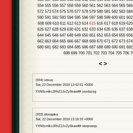
554
555
556
557
558
559
560
561
562
563
564
565
566
572
573
574
575
576
577
578
579
580
581
582
583
584
590
591
592
593
594
595
596
597
598
599
600
601
602
608
609
610
611
612
613
614
615
616
617
618
619
620
626
627
628
629
630
631
632
633
634
635
636
637
638
644
645
646
647
648
649
650
651
652
653
654
655
656
662
663
664
665
666
667
668
669
670
671
672
673
674
680
681
682
683
684
685
686
687
688
689
690
691
692
698
699
700
701
702
703
704
705
706
7
<
>
(934) utixuq
Sat, 22 December 2018 13:42:51 +0000
YXN0cmlkc2RhZ2JvZy5kaw## osedazeg
(933) idonapika
Sat, 22 December 2018 13:19:33 +0000
YXN0cmlkc2RhZ2JvZy5kaw## uteqnuequ