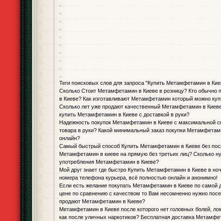
.
.
.
.
.
.
.
.
.
.
Теги поисковых слов для запроса "Купить Метамфетамин в Кие
Сколько Стоит Метамфетамин в Киеве в розницу? Кто обычно
в Киеве? Как изготавливают Метамфетамин который можно куп
Сколько лет уже продают качественный Метамфетамин в Киеве
купить Метамфетамин в Киеве с доставкой в руки?
Надежность покупок Метамфетамин в Киеве с максимальной с
товара в руки? Какой минимальный заказ покупки Метамфетами
онлайн?
Самый быстрый способ Купить Метамфетамин в Киеве без пос
Метамфетамин в киеве на прямую без третьих лиц? Сколько н
употребления Метамфетамин в Киеве?
Мой друг знает где быстро Купить Метамфетамин в Киеве в ноч
номера телефона курьера, всё полностью онлайн и анонимно!
Если есть желание покупать Метамфетамин в Киеве по самой 
цене по сравнению с качеством то Вам несомненно нужно посе
продают Метамфетамин в Киеве?
Метамфетамин в Киеве после которого нет головных болей, ло
как после уличных наркотиков? Бесплатная доставка Метамфе