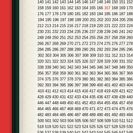
140
141
142
143
144
145
146
147
148
149
150
151
152
158
159
160
161
162
163
164
165
166
167
168
169
170
176
177
178
179
180
181
182
183
184
185
186
187
188
194
195
196
197
198
199
200
201
202
203
204
205
206
212
213
214
215
216
217
218
219
220
221
222
223
224
230
231
232
233
234
235
236
237
238
239
240
241
242
248
249
250
251
252
253
254
255
256
257
258
259
260
266
267
268
269
270
271
272
273
274
275
276
277
278
284
285
286
287
288
289
290
291
292
293
294
295
296
302
303
304
305
306
307
308
309
310
311
312
313
314
320
321
322
323
324
325
326
327
328
329
330
331
332
338
339
340
341
342
343
344
345
346
347
348
349
350
356
357
358
359
360
361
362
363
364
365
366
367
368
374
375
376
377
378
379
380
381
382
383
384
385
386
392
393
394
395
396
397
398
399
400
401
402
403
404
410
411
412
413
414
415
416
417
418
419
420
421
422
428
429
430
431
432
433
434
435
436
437
438
439
440
446
447
448
449
450
451
452
453
454
455
456
457
458
464
465
466
467
468
469
470
471
472
473
474
475
476
482
483
484
485
486
487
488
489
490
491
492
493
494
500
501
502
503
504
505
506
507
508
509
510
511
512
518
519
520
521
522
523
524
525
526
527
528
529
530
536
537
538
539
540
541
542
543
544
545
546
547
548