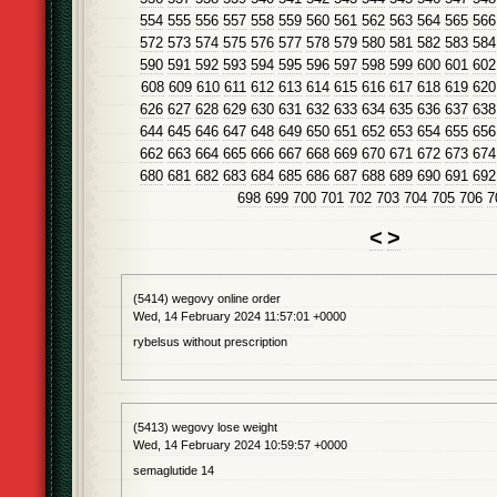
554
555
556
557
558
559
560
561
562
563
564
565
566
572
573
574
575
576
577
578
579
580
581
582
583
584
590
591
592
593
594
595
596
597
598
599
600
601
602
608
609
610
611
612
613
614
615
616
617
618
619
620
626
627
628
629
630
631
632
633
634
635
636
637
638
644
645
646
647
648
649
650
651
652
653
654
655
656
662
663
664
665
666
667
668
669
670
671
672
673
674
680
681
682
683
684
685
686
687
688
689
690
691
692
698
699
700
701
702
703
704
705
706
7
<
>
(5414) wegovy online order
Wed, 14 February 2024 11:57:01 +0000
rybelsus without prescription
(5413) wegovy lose weight
Wed, 14 February 2024 10:59:57 +0000
semaglutide 14