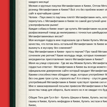
каждого месяца!
Мелкие и крупные покупки Метамфетамин в Киеве, Оптом Мет
розницу Метамфетамин в Киеве? Всё это без проблем может о
сайт в кратчайшие сроки!
Челоек - Паук вместо паутины плетёт Метамфетамин нить, кот
перепутать с Метамфетамин в Киеве по самой доступной цене
узкопрофильном рынке!
Каждая собака в Киеве знает где купить Метамфетамин на розве
разфасованный товар до милиграмма с точностью швейцарски
Метамфетаминовых весов?
Моя молодая подруга мне подсказала где в Киеве Купить Мета
качества, что потом весь остальной Метамфетамин тв Киеве м
выкинуть в мусорку без сомнения?
Наш Метамфетамин в Киеве- просто перчик? Про такой Метам
соченили уже репчик? Какие молодцы люди, которые понимают 
ингредиентах приготовления такого Метамфетамин в Киеве?
Меня на улице спросили - Где же мы Можем Купить Метамфета
гордостью ответил - Метамфетамин в Киеве вы всегда можете 
официальном доверенном сайте который продает Метамфетами
Какими способностями обладают люди, которые употребляют 
без сна даже трое суток, спросите вы? А я отвечу - спустя даж
употребивший Метамфетамин в Киеве чувствует прилив сил и 
Мне в замаскированной посылке привезли Метамфетамин в Ки
качества товар для оборота, было много но я не ожидал что б
Общие Теги для Гугл бот - Купить Шишки в Киеве, Купить экстаз
гашиш в Киеве, Купить мефедрон в Киеве, Купить экстази в Ки
Киеве,