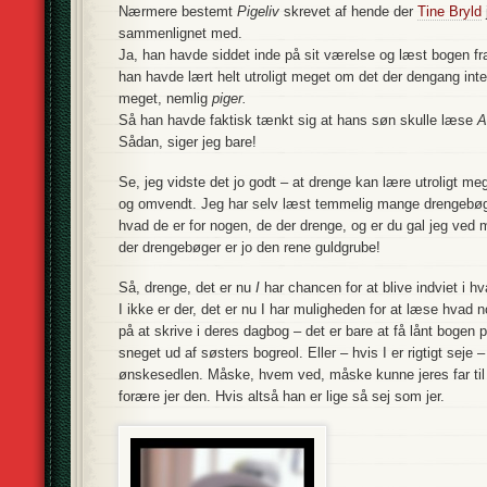
Nærmere bestemt
Pigeliv
skrevet af hende der
Tine Bryld
sammenlignet med.
Ja, han havde siddet inde på sit værelse og læst bogen fr
han havde lært helt utroligt meget om det der dengang int
meget, nemlig
piger.
Så han havde faktisk tænkt sig at hans søn skulle læse
A
Sådan, siger jeg bare!
Se, jeg vidste det jo godt – at drenge kan lære utroligt me
og omvendt. Jeg har selv læst temmelig mange drengebøger
hvad de er for nogen, de der drenge, og er du gal jeg ve
der drengebøger er jo den rene guldgrube!
Så, drenge, det er nu
I
har chancen for at blive indviet i h
I ikke er der, det er nu I har muligheden for at læse hvad
på at skrive i deres dagbog – det er bare at få lånt bogen på
sneget ud af søsters bogreol. Eller – hvis I er rigtigt seje 
ønskesedlen. Måske, hvem ved, måske kunne jeres far til
forære jer den. Hvis altså han er lige så sej som jer.