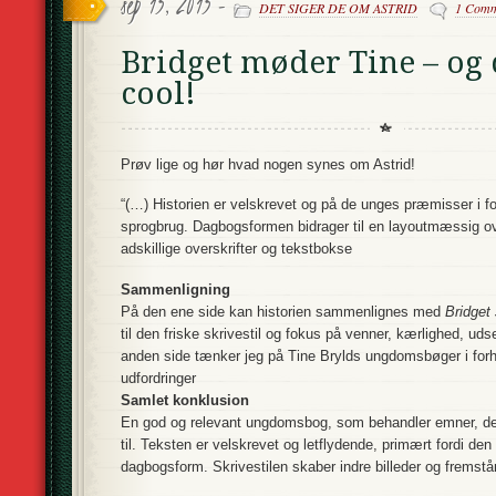
sep 13, 2013 -
DET SIGER DE OM ASTRID
1 Comm
Bridget møder Tine – og 
cool!
Prøv lige og hør hvad nogen synes om Astrid!
“(…)
Historien er velskrevet og på de unges præmisser i fo
sprogbrug. Dagbogsformen bidrager til en layoutmæssig 
adskillige overskrifter og tekstbokse
Sammenligning
På den ene side kan historien sammenlignes med
Bridget
til den friske skrivestil og fokus på venner, kærlighed, u
anden side tænker jeg på Tine Brylds ungdomsbøger i forho
udfordringer
Samlet konklusion
En god og relevant ungdomsbog, som behandler emner, de f
til. Teksten er velskrevet og letflydende, primært fordi den
dagbogsform. Skrivestilen skaber indre billeder og fremst