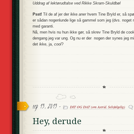
Uddrag af lektørudtalse ved Rikke Skram-Skuldbøl
Psst!
Til de af jer der ikke
aner
hvem Tine Bryld er, så spø
er sådan nogenlunde lige så gammel som jeg (dvs. noget 
med garanti.
Nå, men hvis nu hun ikke gør, så skrev Tine Bryld de co
dengang jeg var ung. Og nu er der nogen der synes jeg mi
det ikke, ja,
cool
?
sep 13, 2013 -
DIT OG DAT (om Astrid. Selvfølgelig)
Hey, derude