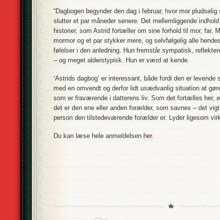
“Dagbogen begynder den dag i februar, hvor mor pludselig s
slutter et par måneder senere. Det mellemliggende indho
historier, som Astrid fortæller om sine forhold til mor, far,
mormor og et par stykker mere, og selvfølgelig alle hende
følelser i den anledning. Hun fremstår sympatisk, reflekte
– og meget alderstypisk. Hun er værd at kende.
‘Astrids dagbog’ er interessant, både fordi den er levende s
med en omvendt og derfor lidt usædvanlig situation at gøre
som er fraværende i datterens liv. Som det fortælles her, 
det er den ene eller anden forælder, som savnes – det vigti
person den tilstedeværende forælder er. Lyder ligesom vir
Du kan læse hele anmeldelsen
her
.