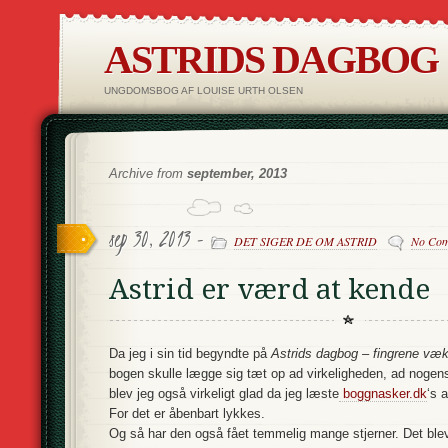
ASTRIDS DAGBOG
UNGDOMSBOG AF LOUISE URTH OLSEN
Archive from
september, 2013
sep 30, 2013 -
DET SIGER DE OM ASTRID
No Co
Astrid er værd at kende
Da jeg i sin tid begyndte på
Astrids dagbog – fingrene væk
bogen skulle lægge sig tæt op ad virkeligheden, ad nogens
blev jeg også virkeligt glad da jeg læste
boggnasker.dk
‘s 
For det er åbenbart lykkes.
Og så har den også fået temmelig mange stjerner. Det blev 