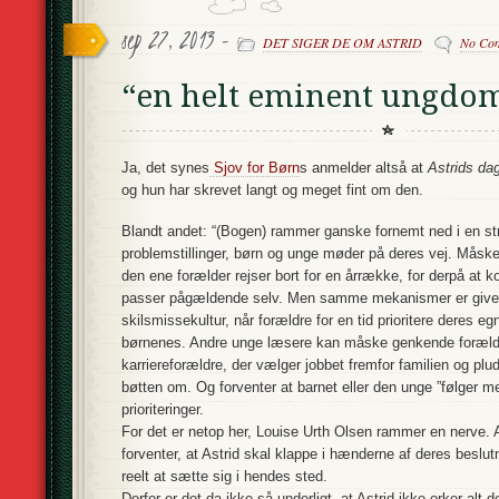
sep 27, 2013 -
DET SIGER DE OM ASTRID
No Co
“en helt eminent ungdo
Ja, det synes
Sjov for Børn
s anmelder altså at
Astrids da
og hun har skrevet langt og meget fint om den.
Blandt andet: “(Bogen) rammer ganske fornemt ned i en str
problemstillinger, børn og unge møder på deres vej. Måsk
den ene forælder rejser bort for en årrække, for derpå at
passer pågældende selv. Men samme mekanismer er givet v
skilsmissekultur, når forældre for en tid prioritere deres e
børnenes. Andre unge læsere kan måske genkende forældre
karriereforældre, der vælger jobbet fremfor familien og plu
bøtten om. Og forventer at barnet eller den unge ”følger m
prioriteringer.
For det er netop her, Louise Urth Olsen rammer en nerve. 
forventer, at Astrid skal klappe i hænderne af deres beslu
reelt at sætte sig i hendes sted.
Derfor er det da ikke så underligt, at Astrid ikke orker alt