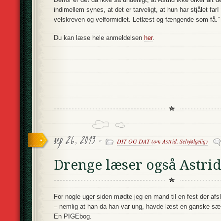
indimellem synes, at det er tarveligt, at hun har stjålet fa
velskreven og velformidlet. Letlæst og fængende som få.”
Du kan læse hele anmeldelsen
her
.
sep 26, 2013 -
DIT OG DAT (om Astrid. Selvfølgelig)
Drenge læser også Astri
For nogle uger siden mødte jeg en mand til en fest der a
– nemlig at han da han var ung, havde læst en ganske s
En PIGEbog.