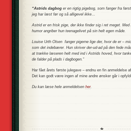
“Astrids dagbog
er en rigtig pigebog, som fanger fra førs
jeg har læst før og så alligevel ikke…
Astrid er en frisk pige, der ikke finder sig i ret meget. Me
humor angriber hun teenagelivet på sin helt egen måde.
Louise Urth Olsen fanger pigerne lige der, hvor de er – midt
som det indebærer. Hun skriver der-ud-ad på den fede må
at trække læseren helt med ind i Astrids hoved, hvor tanke
de falder på plads i dagbogen.”
Har fået årets første julegave – endnu en fin anmeldelse af
Det kan godt være ingen af mine andre ønsker går i opfyl
Du kan læse hele anmeldelsen
her
.