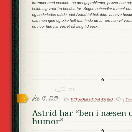
kæmper med veninde- og drengeproblemer, prøver hun også 
holde sig væk fra hendes far. Bogen behandler temaet om
og anderledes måde, idet Astrid faktisk ikke vil have hende
sammen igen og ikke helt kan finde ud af, om hun vil vær
nu hvor hun har været så lang tid væk.
dec 13, 2013 -
DET SIGER DE OM ASTRID
1 Com
Astrid har “ben i næsen 
humor”