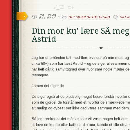
nov 21, 2013 -
DET SIGER DE OM ASTRID
No Co
Din mor ku’ lære SÅ mege
Astrid
Jeg har efterhånden talt med flere kvinder på min mors og
cirka 60+) som har læst Astrid – og de siger allesammen 
har helt dårlig samvittighed over hvor
sure
nogle mødre de 
teenagere.
Jamen det siger de.
De siger også at de pludselig meget bedre forstår hvorfor d
som de gjorde, de forstår med ét hvorfor de smækkede m
alt muligt og dybest set ikke gad være sammen med dem.
Så jeg tænker at det måske ikke vil være nogen helt dum i
at lave en kop te eller kaffe til din mor, tænde et lille stean