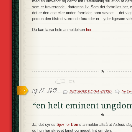
med en omvendt og derfor lidt usædvanlig situation at gøre
som er fraværende i datterens liv. Som det fortælles her, 
det er den ene eller anden forælder, som savnes – det vigti
person den tilstedeværende forælder er. Lyder ligesom vir
Du kan læse hele anmeldelsen
her
.
sep 27, 2013 -
DET SIGER DE OM ASTRID
No Co
“en helt eminent ungdo
Ja, det synes
Sjov for Børn
s anmelder altså at
Astrids da
og hun har skrevet langt og meget fint om den.