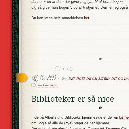
denne er en af dem der giver mig lyst til at læse bogen.
Og så giver hun bogen 5 ud af 6 stjerner. Dem er jeg også r
Du kan læse hele anmeldelsen
her
.
okt 16, 2013 -
DET SIGER DE OM ASTRID
,
DIT OG DAT 
No Comments
Biblioteker er så nice
Inde på Albertslund Biblioteks hjemmeside er der en
børne
om nogle af alle de (nye) bøger de har hjemme.
Der står lidt om
Nørd på catwalk, Gregor
(af Suzanne Colli