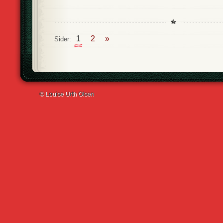
1
2
»
Sider:
© Louise Urth Olsen