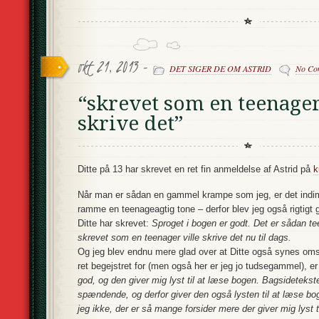
okt 21, 2013 -
DET SIGER DE OM ASTRID
No Co
“skrevet som en teenager
skrive det”
Ditte på 13 har skrevet en ret fin anmeldelse af Astrid på
k
Når man er sådan en gammel krampe som jeg, er det indim
ramme en teenageagtig tone – derfor blev jeg også rigtigt 
Ditte har skrevet:
Sproget i bogen er godt. Det er sådan te
skrevet som en teenager ville skrive det nu til dags.
Og jeg blev endnu mere glad over at Ditte også synes oms
ret begejstret for (men også her er jeg jo tudsegammel), er
god, og den giver mig lyst til at læse bogen. Bagsideteks
spændende, og derfor giver den også lysten til at læse bo
jeg ikke, der er så mange forsider mere der giver mig lyst 