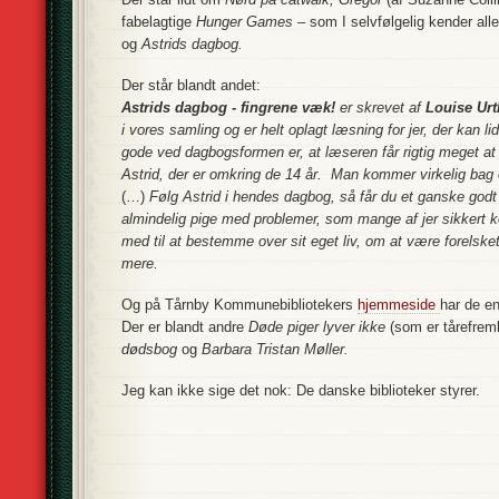
fabelagtige
Hunger Games
– som I selvfølgelig kender all
og
Astrids dagbog
.
Der står blandt andet:
Astrids dagbog - fingrene væk!
er skrevet af
Louise Urt
i vores samling og er helt oplagt læsning for jer, der kan 
gode ved dagbogsformen er, at læseren får rigtig meget a
Astrid, der er omkring de 14 år. Man kommer virkelig bag
(…)
Følg Astrid i hendes dagbog, så får du et ganske godt b
almindelig pige med problemer, som mange af jer sikkert k
med til at bestemme over sit eget liv, om at være forels
mere.
Og på Tårnby Kommunebibliotekers
hjemmeside
har de en
Der er blandt andre
Døde piger lyver ikke
(som er tårefrem
dødsbog
og
Barbara Tristan Møller.
Jeg kan ikke sige det nok: De danske biblioteker styrer.