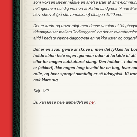
som voksen læser måske en anelse træt af sms-kommunik
helt igennem nutidig version af Astrid Lindgrens ”Anne Marie
blev skrevet (på skrivemaskine) tilbage i 1940erne.
Det er kækt og troværdigt med denne version af ”dagbogs
tidsangivelser mellem ”indlæggene” og der er overstregning
altid i bedste Nynne-dagbog-stil en række lister og opgørels
Det er en svær genre at skrive i, men det lykkes for Lo
holde stilen hele vejen igennem uden at forfalde til al
eller for megen subkulturel slang. Den holder – i det mi
er (sikkert) ikke nogen lang levetid for en bog, hvor sp
rolle, og hvor sproget samtidig er så tidstypisk. Vi tro
nok klare sig.
Sejt, ik’?
Du kan læse hele anmeldelsen
her
.