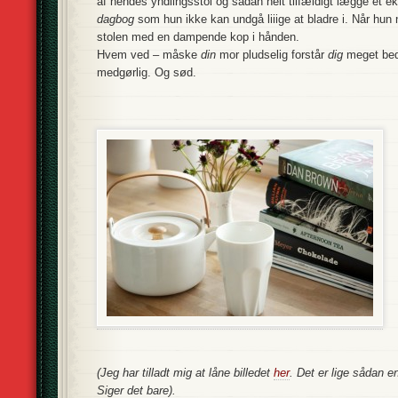
af hendes yndlingsstol og sådan helt tilfældigt lægge et 
dagbog
som hun ikke kan undgå liiige at bladre i. Når hun n
stolen med en dampende kop i hånden.
Hvem ved – måske
din
mor pludselig forstår
dig
meget bedr
medgørlig. Og sød.
(Jeg har tilladt mig at låne billedet
her
. Det er lige sådan e
Siger det bare).