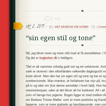
okt 2, 2013 -
DET SIGER DE OM ASTRID
1 Comm
“sin egen stil og tone”
Nå, jeg bliver mere og mere vild med at få anmeldelser. I h
Og det er
bogbotten.dk
‘s heldigvis.
“Det er alt sammen virkelig godt set og ret velskrevet.
Ast
væk
er skrevet i den efterhånden velkendte dagbogsstil m
korte afsnit. Men den har sin egen stil og tone og har et spr
overbevisende. Man mærker, at forfatteren har styr på, hvad
på tv og taler om (tror denne anmelder i hvert fald). Hun har
mennesketyper, uden at det bliver alt for karikeret. Alt i alt 
som vil fænge hos pigerne. Bogen ligger et sted mellem A
om Barbara Tristan Møller, som er mere poetiske og Karoli
bøgerne, som er mere pjattede og hæsblæsende, men som