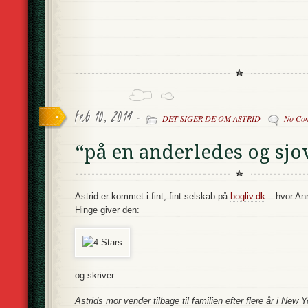
feb 10, 2014 -
DET SIGER DE OM ASTRID
No Co
“på en anderledes og sj
Astrid er kommet i fint, fint selskab på
bogliv.dk
– hvor An
Hinge
giver den:
og skriver:
Astrids mor vender tilbage til familien efter flere år i New 