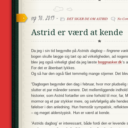
sep 30, 2013 -
DET SIGER DE OM ASTRID
No Co
Astrid er værd at kende
Da jeg i sin tid begyndte på
Astrids dagbog – fingrene væk
bogen skulle lægge sig tæt op ad virkeligheden, ad nogens
blev jeg også virkeligt glad da jeg læste
boggnasker.dk
‘s 
For det er åbenbart lykkes.
Og så har den også fået temmelig mange stjerner. Det blev 
“Dagbogen begynder den dag i februar, hvor mor pludselig s
slutter et par måneder senere. Det mellemliggende indho
historier, som Astrid fortæller om sine forhold til mor, far,
mormor og et par stykker mere, og selvfølgelig alle hende
følelser i den anledning. Hun fremstår sympatisk, reflekte
– og meget alderstypisk. Hun er værd at kende.
‘Astrids dagbog’ er interessant, både fordi den er levende s