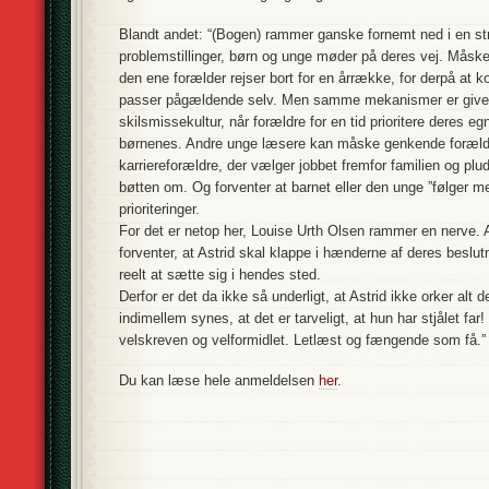
Blandt andet: “(Bogen) rammer ganske fornemt ned i en str
problemstillinger, børn og unge møder på deres vej. Måsk
den ene forælder rejser bort for en årrække, for derpå at
passer pågældende selv. Men samme mekanismer er givet v
skilsmissekultur, når forældre for en tid prioritere deres e
børnenes. Andre unge læsere kan måske genkende forældre
karriereforældre, der vælger jobbet fremfor familien og plu
bøtten om. Og forventer at barnet eller den unge ”følger m
prioriteringer.
For det er netop her, Louise Urth Olsen rammer en nerve. 
forventer, at Astrid skal klappe i hænderne af deres beslu
reelt at sætte sig i hendes sted.
Derfor er det da ikke så underligt, at Astrid ikke orker alt
indimellem synes, at det er tarveligt, at hun har stjålet fa
velskreven og velformidlet. Letlæst og fængende som få.”
Du kan læse hele anmeldelsen
her
.