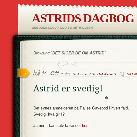
ASTRIDS DAGBOG
UNGDOMSBOG AF LOUISE URTH OLSEN
Browsing "
DET SIGER DE OM ASTRID
"
feb 17, 2014 -
DET SIGER DE OM ASTRID
No Co
Astrid er svedig!
Det synes anmelderen på Palles Gavebod i hvert fald.
Svedig, hva gir I?
Jamen I kan selv læse det
her
.