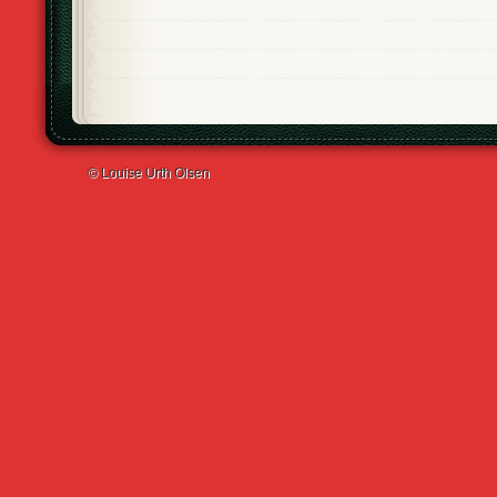
© Louise Urth Olsen