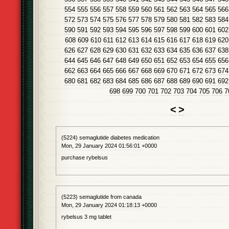
554
555
556
557
558
559
560
561
562
563
564
565
566
572
573
574
575
576
577
578
579
580
581
582
583
584
590
591
592
593
594
595
596
597
598
599
600
601
602
608
609
610
611
612
613
614
615
616
617
618
619
620
626
627
628
629
630
631
632
633
634
635
636
637
638
644
645
646
647
648
649
650
651
652
653
654
655
656
662
663
664
665
666
667
668
669
670
671
672
673
674
680
681
682
683
684
685
686
687
688
689
690
691
692
698
699
700
701
702
703
704
705
706
7
<
>
(5224) semaglutide diabetes medication
Mon, 29 January 2024 01:56:01 +0000
purchase rybelsus
(5223) semaglutide from canada
Mon, 29 January 2024 01:18:13 +0000
rybelsus 3 mg tablet