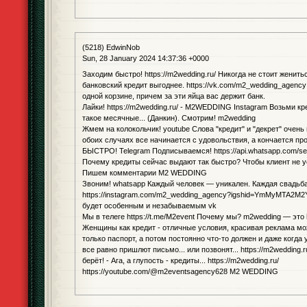
(5218) EdwinNob
Sun, 28 January 2024 14:37:36 +0000
Заходим быстро! https://m2wedding.ru/ Никогда не стоит женить
банковский кредит выгоднее. https://vk.com/m2_wedding_agency 
одной корзине, причем за эти яйца вас держит банк.
Лайки! https://m2wedding.ru/ - M2WEDDING Instagram Возьми кр
такое месячные... (Данкин). Смотрим! m2wedding
Жмем на колокольчик! youtube Слова "кредит" и "декрет" очень 
обоих случаях все начинается с удовольствия, а кончается пр
БЫСТРО! Telegram Подписываемся! https://api.whatsapp.com/
Почему кредиты сейчас выдают так быстро? Чтобы клиент не у
Пишем комментарии M2 WEDDING
Звоним! whatsapp Каждый человек — уникален. Каждая свадьб
https://instagram.com/m2_wedding_agency?igshid=YmMyMTA2M2
будет особенным и незабываемым vk
Мы в телеге https://t.me/M2event Почему мы? m2wedding — это h
Женщины как кредит - отличные условия, красивая реклама мо
только паспорт, а потом постоянно что-то должен и даже когда 
все равно пришлют письмо... или позвонят... https://m2wedding.r
берёт! - Ага, а глупость - кредиты... https://m2wedding.ru/
https://youtube.com/@m2eventsagency628 M2 WEDDING