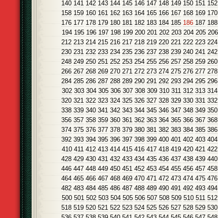
140
141
142
143
144
145
146
147
148
149
150
151
152
158
159
160
161
162
163
164
165
166
167
168
169
170
176
177
178
179
180
181
182
183
184
185
186
187
188
194
195
196
197
198
199
200
201
202
203
204
205
206
212
213
214
215
216
217
218
219
220
221
222
223
224
230
231
232
233
234
235
236
237
238
239
240
241
242
248
249
250
251
252
253
254
255
256
257
258
259
260
266
267
268
269
270
271
272
273
274
275
276
277
278
284
285
286
287
288
289
290
291
292
293
294
295
296
302
303
304
305
306
307
308
309
310
311
312
313
314
320
321
322
323
324
325
326
327
328
329
330
331
332
338
339
340
341
342
343
344
345
346
347
348
349
350
356
357
358
359
360
361
362
363
364
365
366
367
368
374
375
376
377
378
379
380
381
382
383
384
385
386
392
393
394
395
396
397
398
399
400
401
402
403
404
410
411
412
413
414
415
416
417
418
419
420
421
422
428
429
430
431
432
433
434
435
436
437
438
439
440
446
447
448
449
450
451
452
453
454
455
456
457
458
464
465
466
467
468
469
470
471
472
473
474
475
476
482
483
484
485
486
487
488
489
490
491
492
493
494
500
501
502
503
504
505
506
507
508
509
510
511
512
518
519
520
521
522
523
524
525
526
527
528
529
530
536
537
538
539
540
541
542
543
544
545
546
547
548