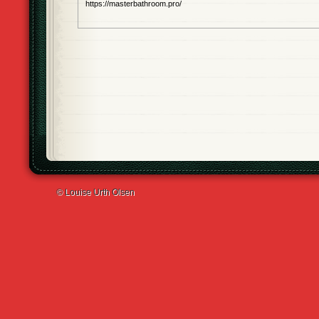
https://masterbathroom.pro/
© Louise Urth Olsen