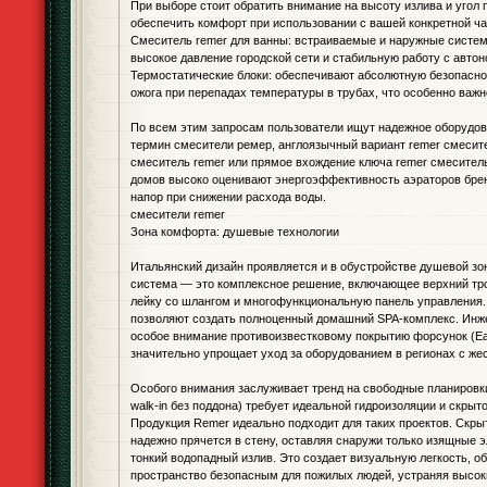
При выборе стоит обратить внимание на высоту излива и угол 
обеспечить комфорт при использовании с вашей конкретной ч
Смеситель remer для ванны: встраиваемые и наружные сист
высокое давление городской сети и стабильную работу с авто
Термостатические блоки: обеспечивают абсолютную безопасно
ожога при перепадах температуры в трубах, что особенно важн
По всем этим запросам пользователи ищут надежное оборудов
термин смесители ремер, англоязычный вариант remer смесит
смеситель remer или прямое вхождение ключа remer смесител
домов высоко оценивают энергоэффективность аэраторов бре
напор при снижении расхода воды.
смесители remer
Зона комфорта: душевые технологии
Итальянский дизайн проявляется и в обустройстве душевой з
система — это комплексное решение, включающее верхний тр
лейку со шлангом и многофункциональную панель управления.
позволяют создать полноценный домашний SPA-комплекс. Инж
особое внимание противоизвестковому покрытию форсунок (Eas
значительно упрощает уход за оборудованием в регионах с жес
Особого внимания заслуживает тренд на свободные планировк
walk-in без поддона) требует идеальной гидроизоляции и скрыт
Продукция Remer идеально подходит для таких проектов. Скры
надежно прячется в стену, оставляя снаружи только изящные 
тонкий водопадный излив. Это создает визуальную легкость, об
пространство безопасным для пожилых людей, устраняя высок