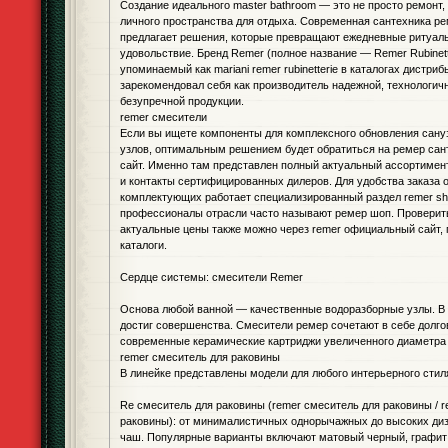
Создание идеального master bathroom — это не просто ремонт,
личного пространства для отдыха. Современная сантехника ре
предлагает решения, которые превращают ежедневные ритуалы
удовольствие. Бренд Remer (полное название — Remer Rubinett
упоминаемый как mariani remer rubinetterie в каталогах дистри
зарекомендовал себя как производитель надежной, технологич
безупречной продукции.
remer смесители
Если вы ищете компоненты для комплексного обновления сану
узлов, оптимальным решением будет обратиться на ремер са
сайт. Именно там представлен полный актуальный ассортимент
и контакты сертифицированных дилеров. Для удобства заказа 
комплектующих работает специализированный раздел remer sh
профессионалы отрасли часто называют ремер шоп. Проверит
актуальные цены также можно через remer официальный сайт, 
каталоги.
Сердце системы: смесители Remer
Основа любой ванной — качественные водоразборные узлы. В 
достиг совершенства. Смесители ремер сочетают в себе долго
современные керамические картриджи увеличенного диаметра 
remer смеситель для раковины
В линейке представлены модели для любого интерьерного стил
Re смеситель для раковины (remer смеситель для раковины / 
раковины): от минималистичных однорычажных до высоких ди
чаш. Популярные варианты включают матовый черный, графит 