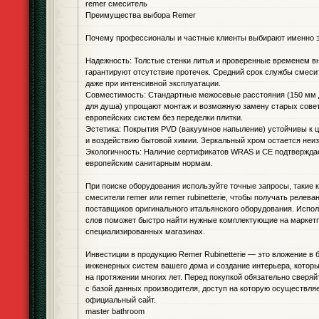
remer смеситель
Преимущества выбора Remer
Почему профессионалы и частные клиенты выбирают именно 
Надежность: Толстые стенки литья и проверенные временем 
гарантируют отсутствие протечек. Средний срок службы смеси
даже при интенсивной эксплуатации.
Совместимость: Стандартные межосевые расстояния (150 мм д
для душа) упрощают монтаж и возможную замену старых сове
европейских систем без переделки плитки.
Эстетика: Покрытия PVD (вакуумное напыление) устойчивы к 
и воздействию бытовой химии. Зеркальный хром остается неи
Экологичность: Наличие сертификатов WRAS и CE подтвержда
европейским санитарным нормам.
При поиске оборудования используйте точные запросы, такие к
смесители remer или remer rubinetterie, чтобы получать релев
поставщиков оригинального итальянского оборудования. Испо
слов поможет быстро найти нужные комплектующие на маркетп
специализированных магазинах.
Инвестиции в продукцию Remer Rubinetterie — это вложение в
инженерных систем вашего дома и создание интерьера, котор
на протяжении многих лет. Перед покупкой обязательно сверяй
с базой данных производителя, доступ на которую осуществляе
официальный сайт.
master bathroom