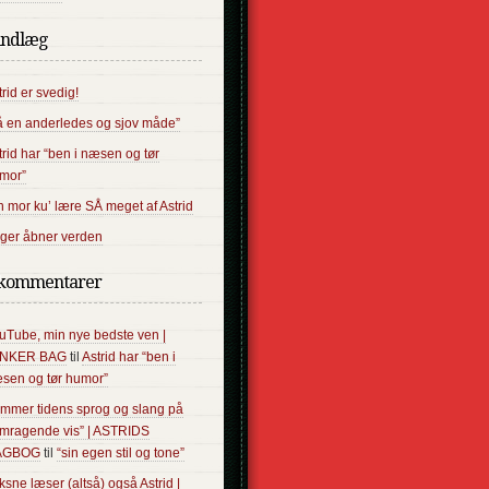
indlæg
trid er svedig!
å en anderledes og sjov måde”
trid har “ben i næsen og tør
mor”
n mor ku’ lære SÅ meget af Astrid
ger åbner verden
kommentarer
uTube, min nye bedste ven |
ANKER BAG
til
Astrid har “ben i
sen og tør humor”
ammer tidens sprog og slang på
emragende vis” | ASTRIDS
AGBOG
til
“sin egen stil og tone”
ksne læser (altså) også Astrid |