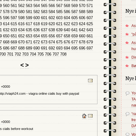
9
560
561
562
563
564
565
566
567
568
569
570
571
Nye 
7
578
579
580
581
582
583
584
585
586
587
588
589
5
596
597
598
599
600
601
602
603
604
605
606
607
3
614
615
616
617
618
619
620
621
622
623
624
625
As
1
632
633
634
635
636
637
638
639
640
641
642
643
“p
9
650
651
652
653
654
655
656
657
658
659
660
661
7
668
669
670
671
672
673
674
675
676
677
678
679
As
5
686
687
688
689
690
691
692
693
694
695
696
697
hu
700
701
702
703
704
705
706
707
708
Di
<
>
Bø
Nye 
7 +0000
Yo
ttp://viaph24.com - viagra online cialis buy with paypal
T
næ
“r
fr
7 +0000
D
is cialis before workout
Vo