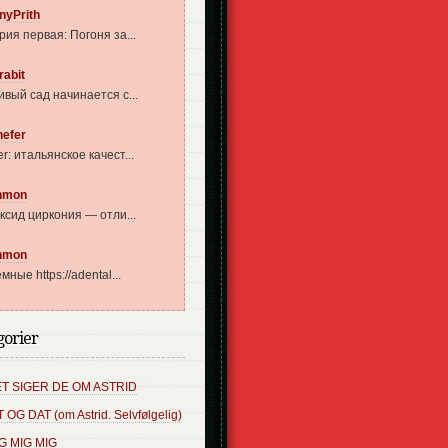
nyPrith
рия первая: Погоня за...
rabit
ивый сад начинается с...
nefer
r: итальянское качест...
nmon
оксид циркония — отли...
nmon
мные https://adental...
gorier
T SIGER DE OM ASTRID
T OG DAT (om Astrid. Selvfølgelig)
G MIG MIG