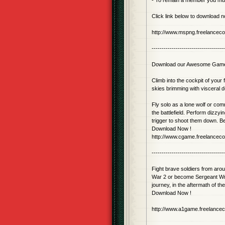
- To remain a member you mus
Click link below to download 
http://www.mspng.freelancec
------------------------------------
Download our Awesome Gam
Climb into the cockpit of your f
skies brimming with visceral d
Fly solo as a lone wolf or comm
the battlefield. Perform dizzy
trigger to shoot them down. B
Download Now !
http://www.cgame.freelancec
------------------------------------
Fight brave soldiers from arou
War 2 or become Sergeant Wrig
journey, in the aftermath of t
Download Now !
http://www.a1game.freelance