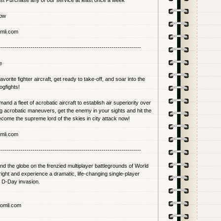
t Purchase any of our service at least once a week
now
omli.com
------------------------------------------------------------------------
e
avorite fighter aircraft, get ready to take-off, and soar into the
ogfights!
and a fleet of acrobatic aircraft to establish air superiority over
ing acrobatic maneuvers, get the enemy in your sights and hit the
ecome the supreme lord of the skies in city attack now!
omli.com
------------------------------------------------------------------------
nd the globe on the frenzied multiplayer battlegrounds of World
ht and experience a dramatic, life-changing single-player
he D-Day invasion.
comli.com