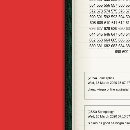
554
555
556
557
558
55
572
573
574
575
576
57
590
591
592
593
594
59
608
609
610
611
612
61
626
627
628
629
630
63
644
645
646
647
648
64
662
663
664
665
666
66
680
681
682
683
684
68
698
699
(2324) Jamespheli
Wed, 18 March 2020 15:07:4
cheap viagra online australia h
(2323) Springbegy
Wed, 18 March 2020 07:13:5
is cialis as good as viagra cial