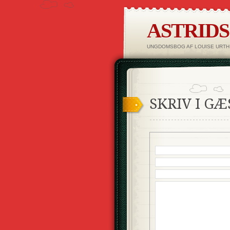
ASTRID
UNGDOMSBOG AF LOUISE URTH
SKRIV I G