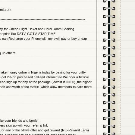
omli.com
-----------------------------------------------------------------------
ay for Cheap Flight Ticket and Hotel Room Booking
scription like DSTV, GOTV, STAR TIME
 you can Recharge your Phone with my swift pay or buy cheap
g up others
ake money online in Nigeria today by paying for your utility
he get 2% off purchased call and internet fee.We offer a flexible
an sign up for any of the package (lowest is N100) ,the higher
anch and width of the matrix ,which allow members to earn more
vite your friends and family .
rs sign up with your referral link
 for any of the bill we offer and get reward (RE=Reward Earn)