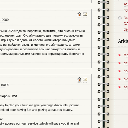
A
og
Dr
 +0000
D
det
ино 2020 года то, вероятно, заметили, что онлайн-казино
оследние годы. Онлайн-казино дает игроку возможность
 игры дома и вдали от своего компьютера или даже
Arki
е вы найдете плюсы и минусы онлайн-казино, а также
ицензированы и позволяют вам наслаждаться магией и
агаемыми реальными казино. как оприходовать бесплатно
fe
de
no
ok
 +0000
se
el App NOW!
ay to plan your tour, we give you huge discounts .picture
ottle of beer having fun and gazing at natures beauty.
OW!
ily access our tour service ,which will save you time and