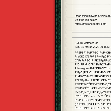
------------------------------------
Read mind blowing articles abo
Visit the link below
https://freelancecomli.com
(2320) MatthewPes
Sun, 15 March 2020 09:15:55
РРЅРЅР° РєР°РЅС‡РµР»СЊ
РљСЌС‚СЂРёРЅ Р—РµС‚Р°-Р
СЃРєРѕРЅС‡Р°РІС€РµРіРѕ
Р”СѓРіР»Р°СЃР°, РѕРїСѓР±
РІInstagram Р·Р°РїРёСЃС
РїРµС‡Р°Р»СЊРЅРѕРјСѓ СЃ
РљРёСЂРєСѓ. РЇР±СѓРґСѓ
РґРЅРµР№. РЈР¶Рµ СЃРєСѓ
РЅР°РїРёСЃР°Р»Р° Р°РєС‚
Р°РїРёСЃСЊ СЃРѕРїСЂРѕРІ
Р»РµС‚РёСЏ РІРµС‚РµСЂР°Р
РІ2015 РіРѕРґСѓ. РќР°СЃР
РљРёСЂРєР° Р”СѓРіР»Р°СЃ
(РЅР°СЃС‚РѕСЏС‰РµРµ РёР
РІ1916 РіРѕРґСѓ. Р•РіРѕ 