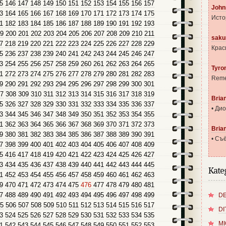
5
146
147
148
149
150
151
152
153
154
155
156
157
John
3
164
165
166
167
168
169
170
171
172
173
174
175
Исто
1
182
183
184
185
186
187
188
189
190
191
192
193
9
200
201
202
203
204
205
206
207
208
209
210
211
saku
7
218
219
220
221
222
223
224
225
226
227
228
229
Крас
5
236
237
238
239
240
241
242
243
244
245
246
247
3
254
255
256
257
258
259
260
261
262
263
264
265
Tyro
1
272
273
274
275
276
277
278
279
280
281
282
283
Reme
9
290
291
292
293
294
295
296
297
298
299
300
301
7
308
309
310
311
312
313
314
315
316
317
318
319
Bria
5
326
327
328
329
330
331
332
333
334
335
336
337
• Ди
3
344
345
346
347
348
349
350
351
352
353
354
355
1
362
363
364
365
366
367
368
369
370
371
372
373
Bria
9
380
381
382
383
384
385
386
387
388
389
390
391
• Съё
7
398
399
400
401
402
403
404
405
406
407
408
409
5
416
417
418
419
420
421
422
423
424
425
426
427
3
434
435
436
437
438
439
440
441
442
443
444
445
Kate
1
452
453
454
455
456
457
458
459
460
461
462
463
9
470
471
472
473
474
475
476
477
478
479
480
481
7
488
489
490
491
492
493
494
495
496
497
498
499
DE
5
506
507
508
509
510
511
512
513
514
515
516
517
DI
3
524
525
526
527
528
529
530
531
532
533
534
535
MI
1
542
543
544
545
546
547
548
549
550
551
552
553