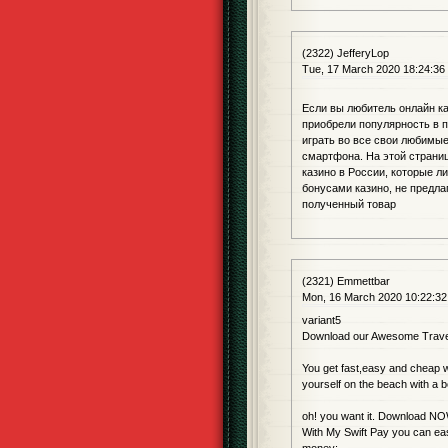
(2322) JefferyLop
Tue, 17 March 2020 18:24:36
Если вы любитель онлайн каз
приобрели популярность в п
играть во все свои любимые
смартфона. На этой страниц
казино в России, которые л
бонусами казино, не предл
полученный товар
(2321) Emmettbar
Mon, 16 March 2020 10:22:32
variant5
Download our Awesome Trav
You get fast,easy and cheap w
yourself on the beach with a b
oh! you want it. Download N
With My Swift Pay you can eas