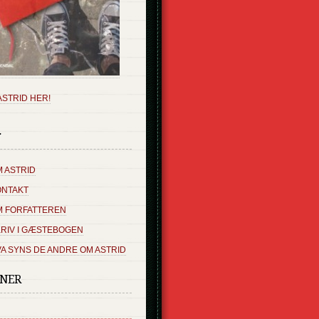
ASTRID HER!
r
 ASTRID
ONTAKT
M FORFATTEREN
RIV I GÆSTEBOGEN
A SYNS DE ANDRE OM ASTRID
SNER