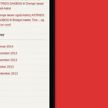
STRIDS DAGBOG
til
Drenge læser
så Astrid
enge læser også Astrid | ASTRIDS
AGBOG
til
Bridget møder Tine – og
 er cool!
ver
bruar 2014
cember 2013
vember 2013
tober 2013
ptember 2013