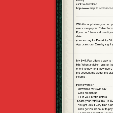
money:
click to download
http://www.mspuk.freelancec
------------------------------------
With this app below you can p
users can pay for Cable Sub
If you don't have call credit
data
you can pay for Electricity Bill
App users can Earn by signin
My Swift Pay offers a way to m
bills.When a visitor register ,
one time payment ,new users c
the account the bigger the br
income .
How it works?
- Download My Swift pay
- Click on sign up
- Fill in your profile details
-Share your referral link ,to in
- You get 20% Every time a use
- Click get 2% discount to pay