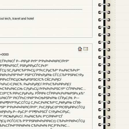
------------------------------------------------------------------------
ut tech, travel and hotel
 +0000
СЃРєРёСЃ Р—РІРµР·РґР° Р“РѕР»Р»РёРІСѓРґР°
”Р¶РѕРЅСЃ, РЅРµРІРµСЃС‚РєР°
СЃСЏ 5С„РµРІСЂР°Р»СЏ Р°РєС‚РµСЂР° РљРёСЂРєР°
Р»РёРєРѕРІР°Р»Р° РЅР°СЃРІРѕРµР№ СЃС‚СЂР°РЅРёС†Рµ
Њ, РїРѕСЃРІСЏС‰РµРЅРЅСѓСЋ СЌС‚РѕРјСѓ
РѕР±С‹С‚РёСЋ. РњРѕРµРјСѓ РґРѕСЂРѕРіРѕРјСѓ
 Р»СЋР±РёС‚СЊ С‚РµР±СЏ РґРѕРєРѕРЅС†Р° СЃРІРѕРёС…
С‡Р°СЋ РїРѕС‚РµР±Рµ. РЎРїРё СЃРїРѕРєРѕР№РЅРѕ,вЂ”
СЂРёСЃР° РІСЃРѕС†РёР°Р»СЊРЅРѕР№ СЃРµС‚Рё. Р—
РѕР¶РґР°РµС‚СЃСЏ С„РѕС‚РѕРіСЂР°С„РёРµР№ СЃ99-
ЅР° Р“РѕР»Р»РёРІСѓРґР°, РѕС‚РјРµС‡Р°РІС€РµРіРѕСЃСЏ
ЅРёРјРєРµ Р—РµС‚Р°-Р”Р¶РѕРЅСЃ С†РµР»СѓРµС‚
Р° РІС‰РµРєСѓ. РљРёСЂРє Р”СѓРіР»Р°СЃ
јСЏ РСЃСѓСЂ Р”Р°РЅРёР»РѕРІРёС‡) СЂРѕРґРёР»СЃСЏ
РїСЂРѕСЃР»Р°РІРёР»Рё СЂРѕР»Рё РІС‚Р°РєРёС…