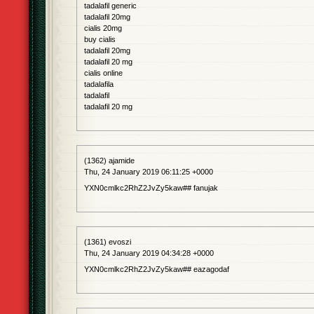
tadalafil generic
tadalafil 20mg
cialis 20mg
buy cialis
tadalafil 20mg
tadalafil 20 mg
cialis online
tadalafila
tadalafil
tadalafil 20 mg
(1362) ajamide
Thu, 24 January 2019 06:11:25 +0000
YXN0cmlkc2RhZ2JvZy5kaw## fanujak
(1361) evoszi
Thu, 24 January 2019 04:34:28 +0000
YXN0cmlkc2RhZ2JvZy5kaw## eazagodaf