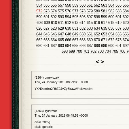
554
555
556
557
558
559
560
561
562
563
564
565
566
572
573
574
575
576
577
578
579
580
581
582
583
584
590
591
592
593
594
595
596
597
598
599
600
601
602
608
609
610
611
612
613
614
615
616
617
618
619
620
626
627
628
629
630
631
632
633
634
635
636
637
638
644
645
646
647
648
649
650
651
652
653
654
655
656
662
663
664
665
666
667
668
669
670
671
672
673
674
680
681
682
683
684
685
686
687
688
689
690
691
692
698
699
700
701
702
703
704
705
706
7
<
>
(1364) umekuzex
Thu, 24 January 2019 08:29:08 +0000
YXN0cmlkc2RhZ2JvZy5kaw## elewedim
(1363) Tylermot
Thu, 24 January 2019 06:49:59 +0000
cialis 20mg
cialis generic