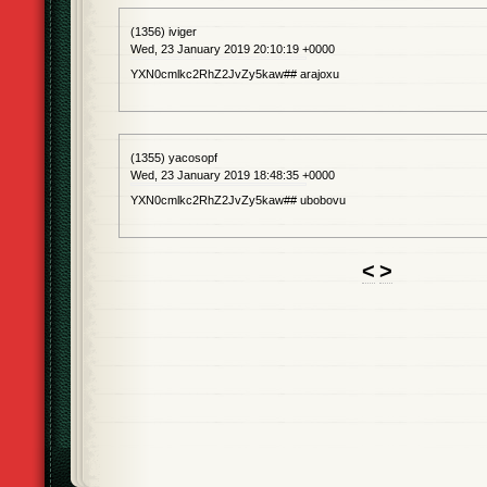
(1356) iviger
Wed, 23 January 2019 20:10:19 +0000
YXN0cmlkc2RhZ2JvZy5kaw## arajoxu
(1355) yacosopf
Wed, 23 January 2019 18:48:35 +0000
YXN0cmlkc2RhZ2JvZy5kaw## ubobovu
<
>