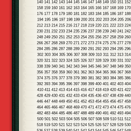
140
141
142
143
144
145
146
147
148
149
150
151
152
158
159
160
161
162
163
164
165
166
167
168
169
170
176
177
178
179
180
181
182
183
184
185
186
187
188
194
195
196
197
198
199
200
201
202
203
204
205
206
212
213
214
215
216
217
218
219
220
221
222
223
224
230
231
232
233
234
235
236
237
238
239
240
241
242
248
249
250
251
252
253
254
255
256
257
258
259
260
266
267
268
269
270
271
272
273
274
275
276
277
278
284
285
286
287
288
289
290
291
292
293
294
295
296
302
303
304
305
306
307
308
309
310
311
312
313
314
320
321
322
323
324
325
326
327
328
329
330
331
332
338
339
340
341
342
343
344
345
346
347
348
349
350
356
357
358
359
360
361
362
363
364
365
366
367
368
374
375
376
377
378
379
380
381
382
383
384
385
386
392
393
394
395
396
397
398
399
400
401
402
403
404
410
411
412
413
414
415
416
417
418
419
420
421
422
428
429
430
431
432
433
434
435
436
437
438
439
440
446
447
448
449
450
451
452
453
454
455
456
457
458
464
465
466
467
468
469
470
471
472
473
474
475
476
482
483
484
485
486
487
488
489
490
491
492
493
494
500
501
502
503
504
505
506
507
508
509
510
511
512
518
519
520
521
522
523
524
525
526
527
528
529
530
536
537
538
539
540
541
542
543
544
545
546
547
548